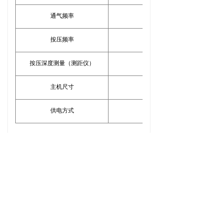
通气频率
(1~150）次/min，MPE：±
按压频率
(10～120)次/分，M
按压深度测量（测距仪）
（0~70）mm，精度
主机尺寸
170mm（长）×120mm（
供电方式
可充电锂电池；连续工作
适配仪器